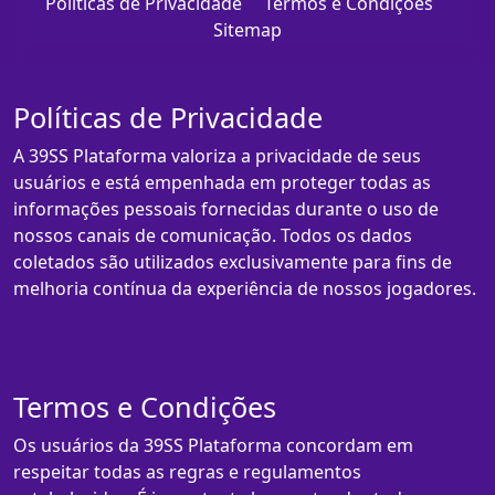
Políticas de Privacidade
Termos e Condições
Sitemap
Políticas de Privacidade
A 39SS Plataforma valoriza a privacidade de seus
usuários e está empenhada em proteger todas as
informações pessoais fornecidas durante o uso de
nossos canais de comunicação. Todos os dados
coletados são utilizados exclusivamente para fins de
melhoria contínua da experiência de nossos jogadores.
Termos e Condições
Os usuários da 39SS Plataforma concordam em
respeitar todas as regras e regulamentos