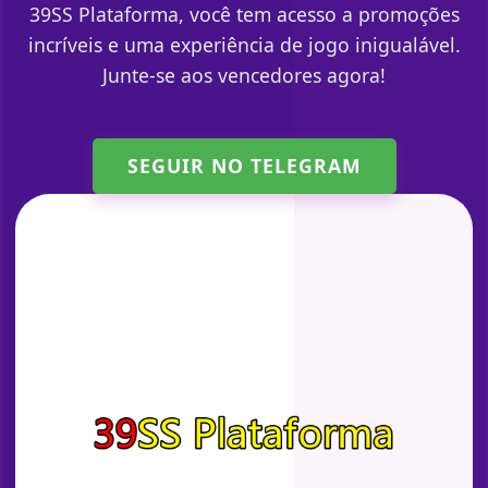
39SS Plataforma, você tem acesso a promoções
incríveis e uma experiência de jogo inigualável.
Junte-se aos vencedores agora!
SEGUIR NO TELEGRAM