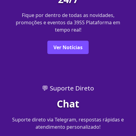
Fique por dentro de todas as novidades,
promoções e eventos da 39SS Plataforma em
tempo real!
Ver Notícias
💬 Suporte Direto
Chat
Suporte direto via Telegram, respostas rápidas e
atendimento personalizado!