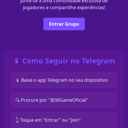
Junte-se a uma comunidade exclusiva de
jogadores e compartilhe experiências!
Entrar Grupo
📱 Como Seguir no Telegram
📱 Baixe o app Telegram no seu dispositivo
🔍 Procure por "@36GameOficial"
👆 Toque em "Entrar" ou "Join"