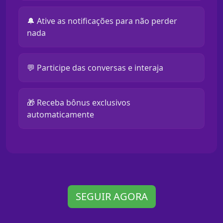
🔔 Ative as notificações para não perder
nada
💬 Participe das conversas e interaja
🎁 Receba bônus exclusivos
automaticamente
SEGUIR AGORA