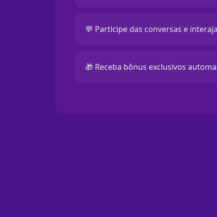
💬 Participe das conversas e interaj
🎁 Receba bônus exclusivos autom