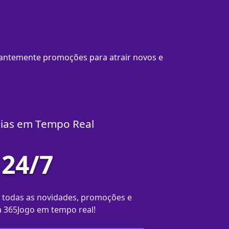
nstantemente promoções para atrair novos e
cias em Tempo Real
24/7
e todas as novidades, promoções e
a 365Jogo em tempo real!