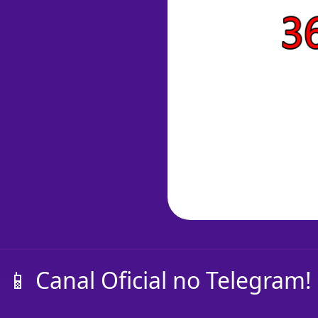
📱 Canal Oficial no Telegram!