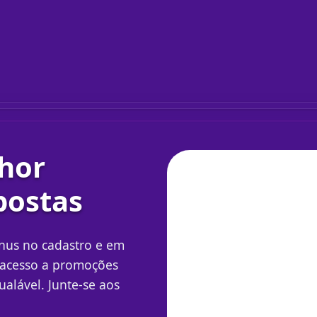
lhor
postas
nus no cadastro e em
 acesso a promoções
ualável. Junte-se aos