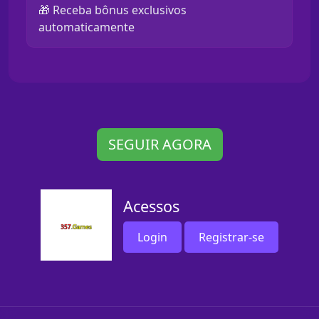
🎁 Receba bônus exclusivos
automaticamente
SEGUIR AGORA
Acessos
Login
Registrar-se