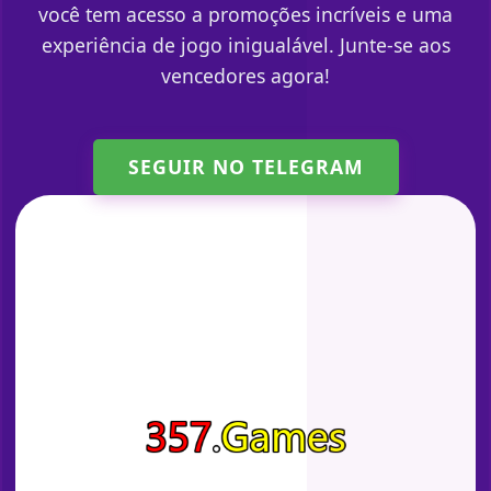
você tem acesso a promoções incríveis e uma
experiência de jogo inigualável. Junte-se aos
vencedores agora!
SEGUIR NO TELEGRAM