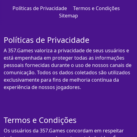
Políticas de Privacidade
Termos e Condições
Sitemap
Políticas de Privacidade
A 357.Games valoriza a privacidade de seus usuários e
está empenhada em proteger todas as informações
pessoais fornecidas durante o uso de nossos canais de
comunicação. Todos os dados coletados são utilizados
exclusivamente para fins de melhoria contínua da
experiência de nossos jogadores.
Termos e Condições
Os usuários da 357.Games concordam em respeitar