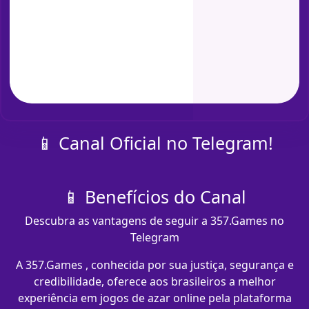
📱 Canal Oficial no Telegram!
📱 Benefícios do Canal
Descubra as vantagens de seguir a 357.Games no
Telegram
A 357.Games , conhecida por sua justiça, segurança e
credibilidade, oferece aos brasileiros a melhor
experiência em jogos de azar online pela plataforma