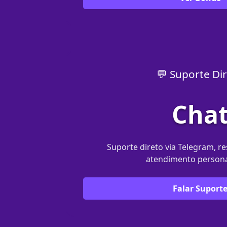
💬 Suporte Di
Cha
Suporte direto via Telegram, r
atendimento persona
Falar Suport