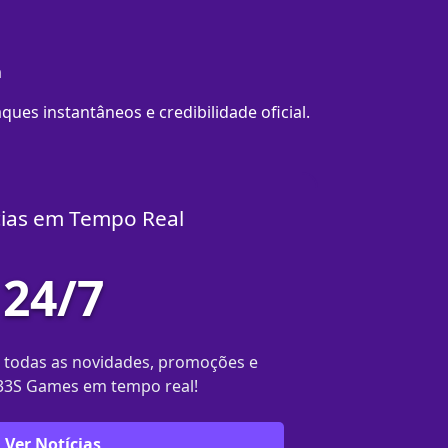
m
ues instantâneos e credibilidade oficial.
cias em Tempo Real
24/7
e todas as novidades, promoções e
33S Games em tempo real!
Ver Notícias