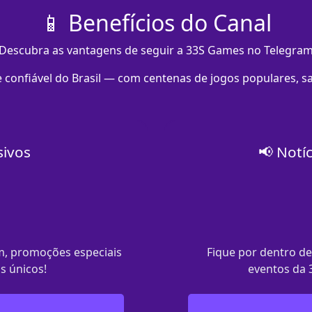
📱 Benefícios do Canal
Descubra as vantagens de seguir a 33S Games no Telegra
e confiável do Brasil — com centenas de jogos populares, saq
sivos
📢 Notí
m, promoções especiais
Fique por dentro d
s únicos!
eventos da 