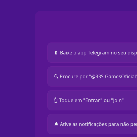
📱 Baixe o app Telegram no seu disp
🔍 Procure por "@33S GamesOficial
👆 Toque em "Entrar" ou "Join"
🔔 Ative as notificações para não p