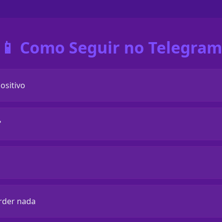
📱 Como Seguir no Telegram
ositivo
"
erder nada