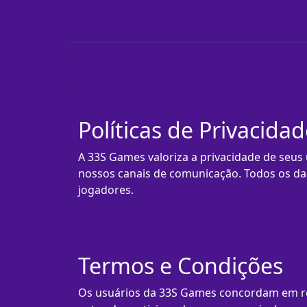
Políticas de Privacida
A 33S Games valoriza a privacidade de seu
nossos canais de comunicação. Todos os dad
jogadores.
Termos e Condições
Os usuários da 33S Games concordam em res