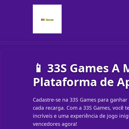
📱 33S Games A 
Plataforma de A
Cadastre-se na 33S Games para ganhar
cada recarga. Com a 33S Games, você 
incríveis e uma experiência de jogo inig
vencedores agora!