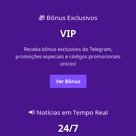
🎁 Bônus Exclusivos
VIP
Receba bônus exclusivos do Telegram,
promoções especiais e códigos promocionais
únicos!
Ver Bônus
📢 Notícias em Tempo Real
24/7