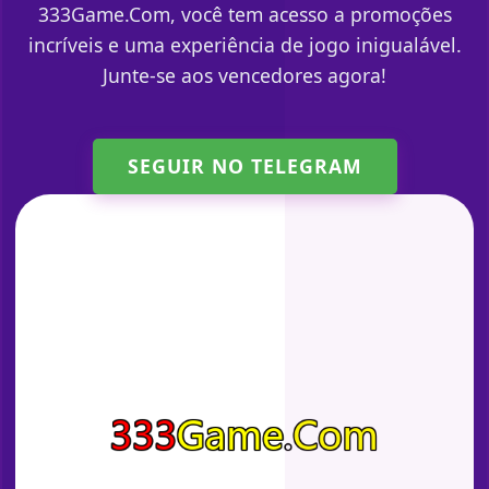
333Game.Com, você tem acesso a promoções
incríveis e uma experiência de jogo inigualável.
Junte-se aos vencedores agora!
SEGUIR NO TELEGRAM