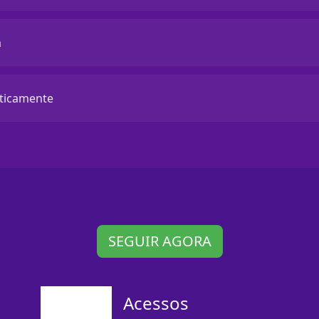
a
aticamente
SEGUIR AGORA
Acessos