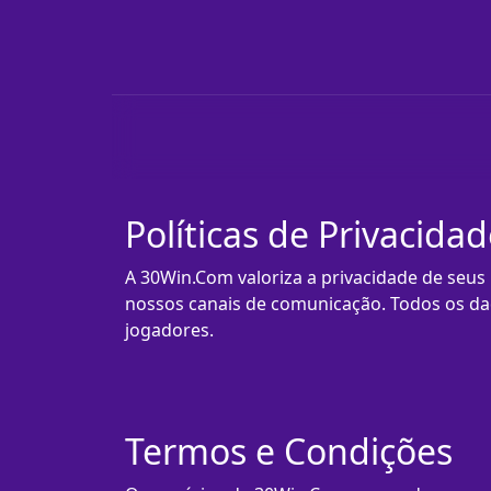
Políticas de Privacida
A 30Win.Com valoriza a privacidade de seu
nossos canais de comunicação. Todos os dad
jogadores.
Termos e Condições