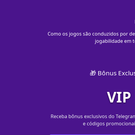
Como os jogos são conduzidos por de
jogabilidade em t
🎁 Bônus Exclu
VIP
Receba bônus exclusivos do Telegra
e códigos promocionai