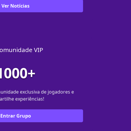
Ver Notícias
Comunidade VIP
1000+
unidade exclusiva de jogadores e
rtilhe experiências!
Entrar Grupo