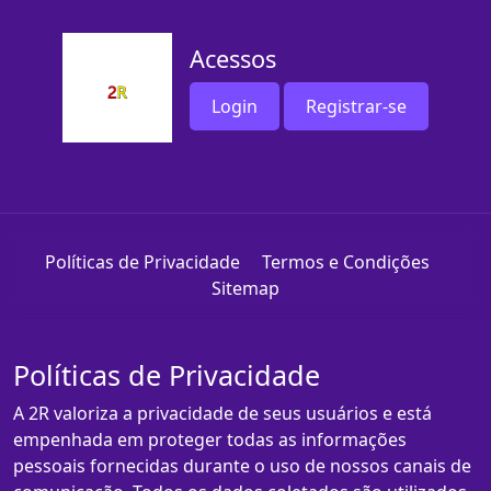
Acessos
Login
Registrar-se
Políticas de Privacidade
Termos e Condições
Sitemap
Políticas de Privacidade
A 2R valoriza a privacidade de seus usuários e está
empenhada em proteger todas as informações
pessoais fornecidas durante o uso de nossos canais de