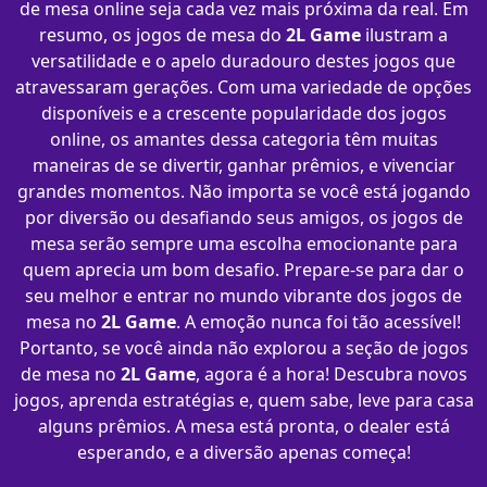
de mesa online seja cada vez mais próxima da real. Em
resumo, os jogos de mesa do
2L Game
ilustram a
versatilidade e o apelo duradouro destes jogos que
atravessaram gerações. Com uma variedade de opções
disponíveis e a crescente popularidade dos jogos
online, os amantes dessa categoria têm muitas
maneiras de se divertir, ganhar prêmios, e vivenciar
grandes momentos. Não importa se você está jogando
por diversão ou desafiando seus amigos, os jogos de
mesa serão sempre uma escolha emocionante para
quem aprecia um bom desafio. Prepare-se para dar o
seu melhor e entrar no mundo vibrante dos jogos de
mesa no
2L Game
. A emoção nunca foi tão acessível!
Portanto, se você ainda não explorou a seção de jogos
de mesa no
2L Game
, agora é a hora! Descubra novos
jogos, aprenda estratégias e, quem sabe, leve para casa
alguns prêmios. A mesa está pronta, o dealer está
esperando, e a diversão apenas começa!