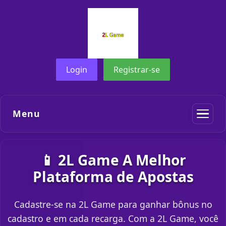
Login
Registrar-se
Menu
📱 2L Game A Melhor
Plataforma de Apostas
Cadastre-se na 2L Game para ganhar bônus no
cadastro e em cada recarga. Com a 2L Game, você