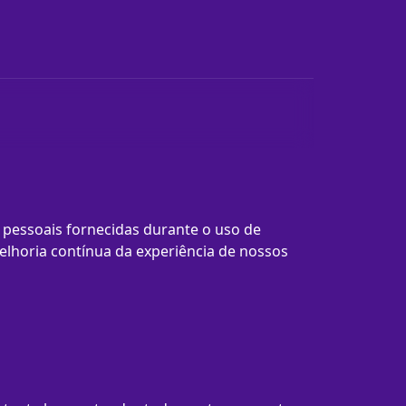
 pessoais fornecidas durante o uso de
elhoria contínua da experiência de nossos