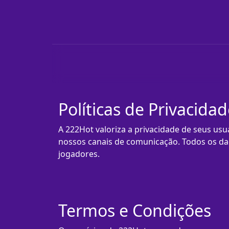
Políticas de Privacida
A 222Hot valoriza a privacidade de seus us
nossos canais de comunicação. Todos os dad
jogadores.
Termos e Condições