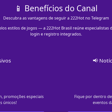
📱 Benefícios do Canal
Descubra as vantagens de seguir a 222Hot no Telegram
os estilos de jogos — a 222Hot Brasil reúne especialista
login e registro integrados.
sivos
📢 Notí
m, promoções especiais
Fique por dentro d
s únicos!
eventos d