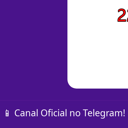
📱 Canal Oficial no Telegram!