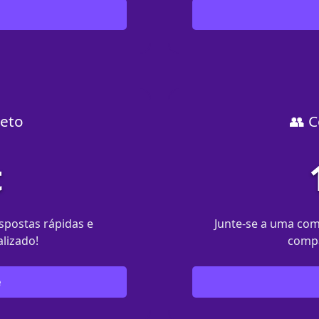
reto
👥 
t
espostas rápidas e
Junte-se a uma com
lizado!
compa
e