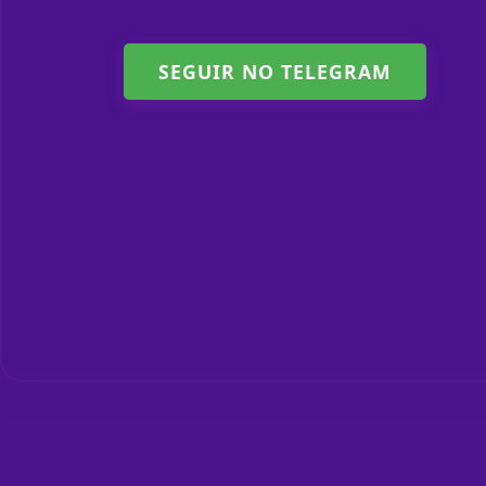
SEGUIR NO TELEGRAM