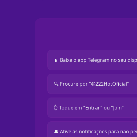
📱 Baixe o app Telegram no seu disp
🔍 Procure por "@222HotOficial"
👆 Toque em "Entrar" ou "Join"
🔔 Ative as notificações para não p