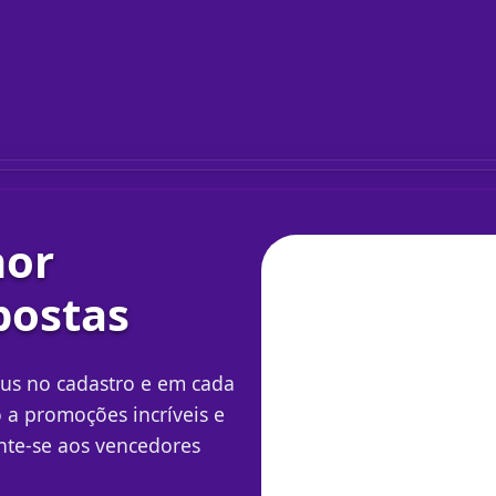
hor
postas
us no cadastro e em cada
 a promoções incríveis e
unte-se aos vencedores