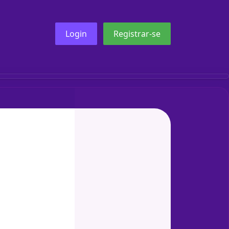
Login
Registrar-se