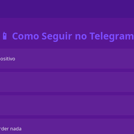
📱 Como Seguir no Telegram
ositivo
erder nada