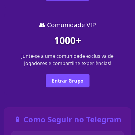
👥 Comunidade VIP
1000+
Junte-se a uma comunidade exclusiva de
jogadores e compartilhe experiências!
Entrar Grupo
📱 Como Seguir no Telegram