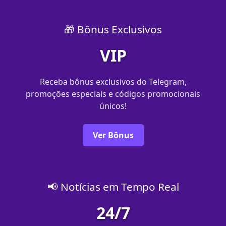
🎁 Bônus Exclusivos
VIP
Receba bônus exclusivos do Telegram,
promoções especiais e códigos promocionais
únicos!
Ver Bônus
📢 Notícias em Tempo Real
24/7