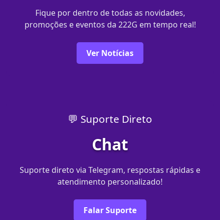
Fique por dentro de todas as novidades,
promoções e eventos da 222G em tempo real!
Ver Notícias
💬 Suporte Direto
Chat
Suporte direto via Telegram, respostas rápidas e
atendimento personalizado!
Falar Suporte