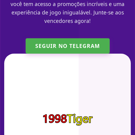
você tem acesso a promoções incríveis e uma
experiência de jogo inigualável. Junte-se aos
vencedores agora!
SEGUIR NO TELEGRAM