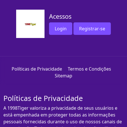
Acessos
Login
Registrar-se
Políticas de Privacidade
Termos e Condições
Sitemap
Políticas de Privacidade
A 1998Tiger valoriza a privacidade de seus usuários e
está empenhada em proteger todas as informações
pessoais fornecidas durante o uso de nossos canais de