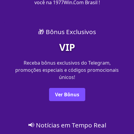
você na 1977Win.Com Brasil !
🎁 Bônus Exclusivos
VIP
Receba bônus exclusivos do Telegram,
promoções especiais e códigos promocionais
únicos!
Ver Bônus
📢 Notícias em Tempo Real