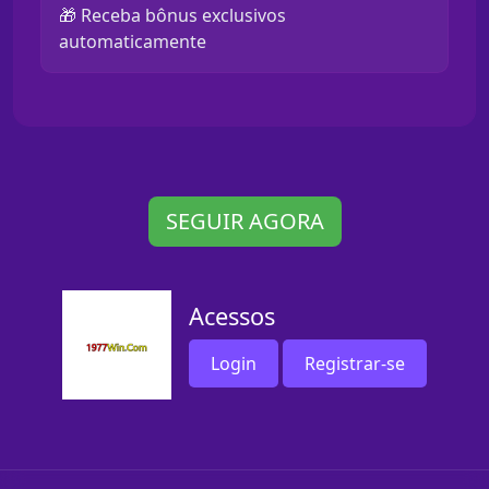
🎁 Receba bônus exclusivos
automaticamente
SEGUIR AGORA
Acessos
Login
Registrar-se