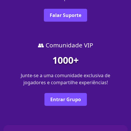
Falar Suporte
👥 Comunidade VIP
1000+
Junte-se a uma comunidade exclusiva de
jogadores e compartilhe experiências!
Entrar Grupo