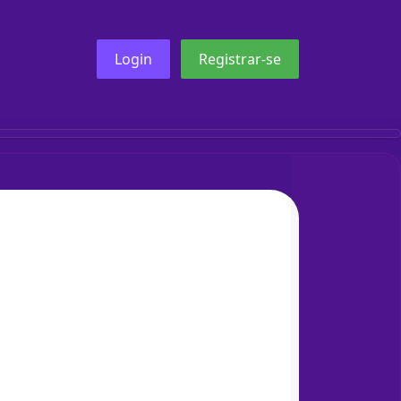
Login
Registrar-se