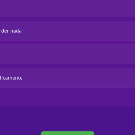
erder nada
a
aticamente