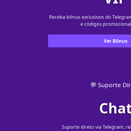
Receba bônus exclusivos do Telegra
e códigos promocionai
Ver Bônus
💬 Suporte Di
Cha
Suporte direto via Telegram, r