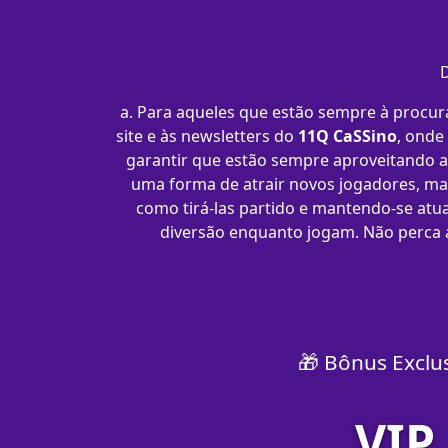
a. Para aqueles que estão sempre à procur
site e às newsletters do
11Q CaSSino
, onde
garantir que estão sempre aproveitando 
uma forma de atrair novos jogadores, m
como tirá-las partido e mantendo-se atu
diversão enquanto jogam. Não perca 
🎁 Bônus Exclu
VIP