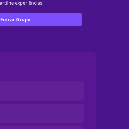
rtilhe experiências!
Entrar Grupo