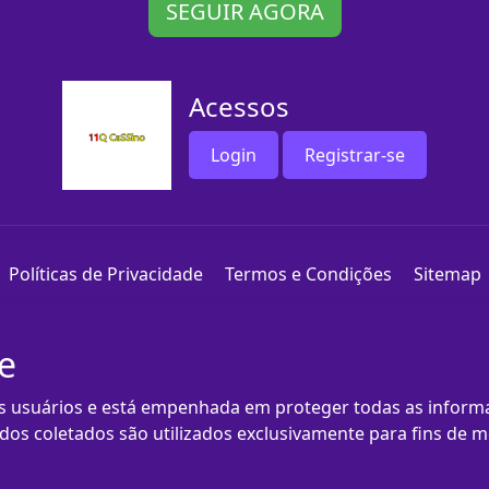
SEGUIR AGORA
Acessos
Login
Registrar-se
Políticas de Privacidade
Termos e Condições
Sitemap
de
us usuários e está empenhada em proteger todas as inform
os coletados são utilizados exclusivamente para fins de m