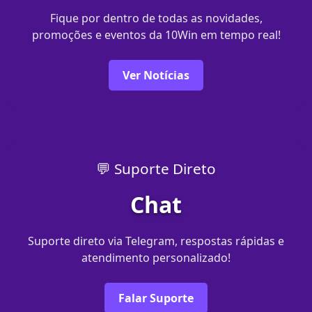
Fique por dentro de todas as novidades,
promoções e eventos da 10Win em tempo real!
Ver Notícias
💬 Suporte Direto
Chat
Suporte direto via Telegram, respostas rápidas e
atendimento personalizado!
Falar Suporte