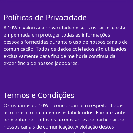
Políticas de Privacidade
A 10Win valoriza a privacidade de seus usuários e está
empenhada em proteger todas as informações
pessoais fornecidas durante o uso de nossos canais de
comunicação. Todos os dados coletados são utilizados
exclusivamente para fins de melhoria contínua da
experiência de nossos jogadores.
Termos e Condições
Os usuários da 10Win concordam em respeitar todas
as regras e regulamentos estabelecidos. É importante
ler e entender todos os termos antes de participar de
nossos canais de comunicação. A violação destes