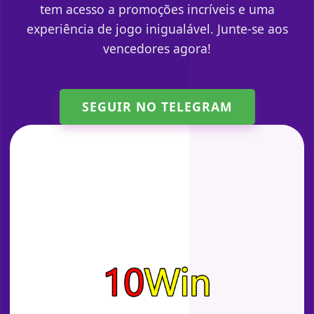
tem acesso a promoções incríveis e uma
experiência de jogo inigualável. Junte-se aos
vencedores agora!
SEGUIR NO TELEGRAM