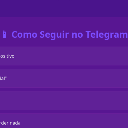
📱 Como Seguir no Telegram
ositivo
al"
erder nada