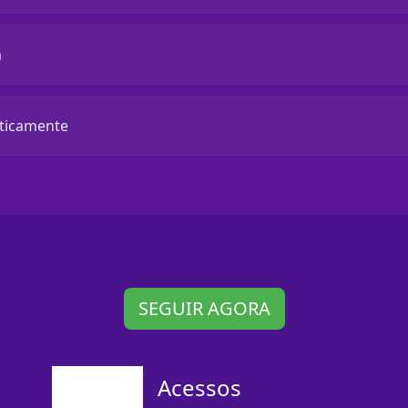
a
aticamente
SEGUIR AGORA
Acessos