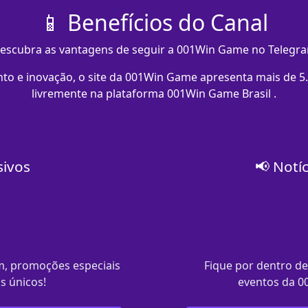
📱 Benefícios do Canal
escubra as vantagens de seguir a 001Win Game no Telegr
o e inovação, o site da 001Win Game apresenta mais de 5.
livremente na plataforma 001Win Game Brasil .
sivos
📢 Notí
m, promoções especiais
Fique por dentro d
s únicos!
eventos da 0